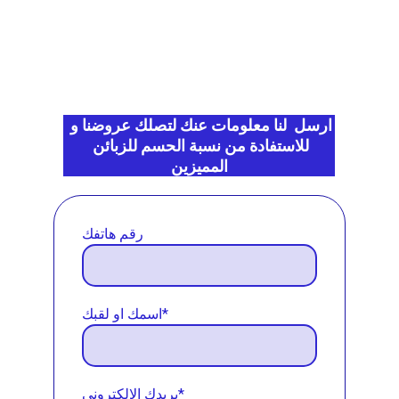
ارسل  لنا معلومات عنك لتصلك عروضنا و 
للاستفادة من نسبة الحسم للزبائن 
المميزين
رقم هاتفك
اسمك او لقبك*
بريدك الالكتروني*