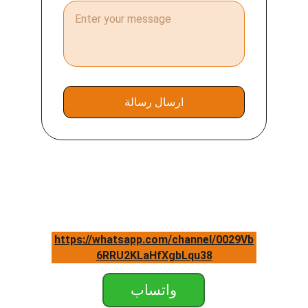
ارسال رسالة
https://whatsapp.com/channel/0029Vb
6RRU2KLaHfXgbLqu38
واتساب