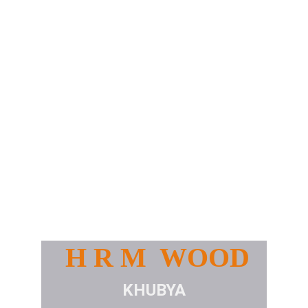
H R M  WOOD
KHUBYA