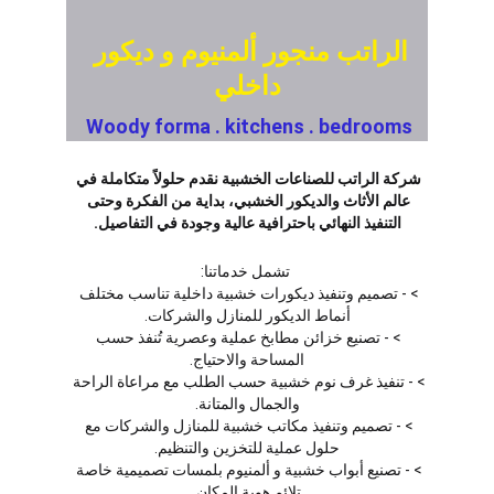
الراتب منجور ألمنيوم و ديكور 
داخلي
Woody forma . kitchens . bedrooms
شركة الراتب للصناعات الخشبية نقدم حلولاً متكاملة في 
عالم الأثاث والديكور الخشبي، بداية من الفكرة وحتى 
التنفيذ النهائي باحترافية عالية وجودة في التفاصيل.
 تشمل خدماتنا:
> - تصميم وتنفيذ ديكورات خشبية داخلية تناسب مختلف 
أنماط الديكور للمنازل والشركات.
> - تصنيع خزائن مطابخ عملية وعصرية تُنفذ حسب 
المساحة والاحتياج.
> - تنفيذ غرف نوم خشبية حسب الطلب مع مراعاة الراحة 
والجمال والمتانة.
> - تصميم وتنفيذ مكاتب خشبية للمنازل والشركات مع 
حلول عملية للتخزين والتنظيم.
> - تصنيع أبواب خشبية و ألمنيوم بلمسات تصميمية خاصة 
تلائم هوية المكان.